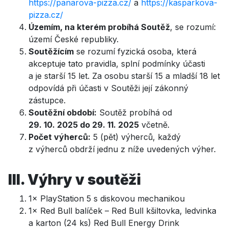
https://panarova-pizza.cz/
a
https://kasparkova-
pizza.cz/
Územím, na kterém probíhá Soutěž
, se rozumí:
území České republiky.
Soutěžícím
se rozumí fyzická osoba, která
akceptuje tato pravidla, splní podmínky účasti
a je starší 15 let. Za osobu starší 15 a mladší 18 let
odpovídá při účasti v Soutěži její zákonný
zástupce.
Soutěžní období:
Soutěž probíhá od
29. 10. 2025 do 29. 11. 2025
včetně.
Počet výherců:
5 (pět) výherců, každý
z výherců obdrží jednu z níže uvedených výher.
III. Výhry v soutěži
1× PlayStation 5 s diskovou mechanikou
1× Red Bull balíček – Red Bull kšiltovka, ledvinka
a karton (24 ks) Red Bull Energy Drink