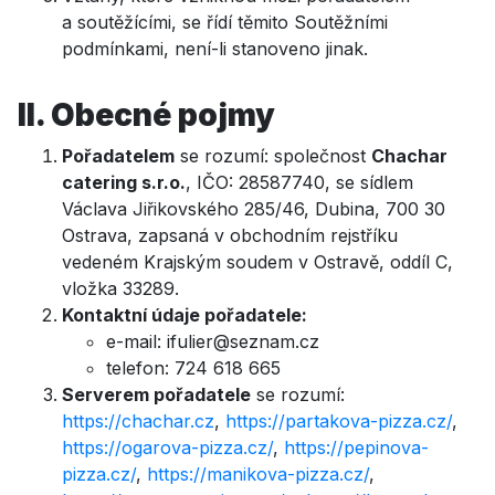
a soutěžícími, se řídí těmito Soutěžními
podmínkami, není-li stanoveno jinak.
II. Obecné pojmy
Pořadatelem
se rozumí: společnost
Chachar
catering s.r.o.
, IČO: 28587740, se sídlem
Václava Jiřikovského 285/46, Dubina, 700 30
Ostrava, zapsaná v obchodním rejstříku
vedeném Krajským soudem v Ostravě, oddíl C,
vložka 33289.
Kontaktní údaje pořadatele:
e-mail: ifulier@seznam.cz
telefon: 724 618 665
Serverem pořadatele
se rozumí:
https://chachar.cz
,
https://partakova-pizza.cz/
,
https://ogarova-pizza.cz/
,
https://pepinova-
pizza.cz/
,
https://manikova-pizza.cz/
,