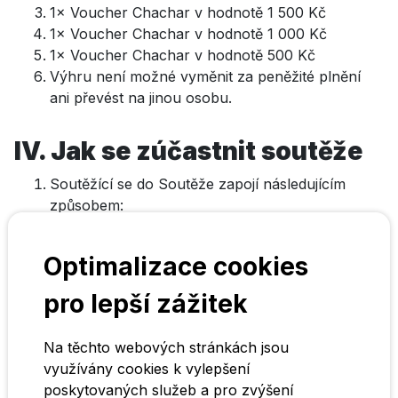
1× Voucher Chachar v hodnotě 1 500 Kč
1× Voucher Chachar v hodnotě 1 000 Kč
1× Voucher Chachar v hodnotě 500 Kč
Výhru není možné vyměnit za peněžité plnění
ani převést na jinou osobu.
IV. Jak se zúčastnit soutěže
Soutěžící se do Soutěže zapojí následujícím
způsobem:
1.1. V období trvání Soutěže uskuteční
objednávku na
https://chachar.cz
,
Optimalizace cookies
https://partakova-pizza.cz/
,
https://ogarova-
pizza.cz/
,
https://pepinova-pizza.cz/
,
pro lepší zážitek
https://manikova-pizza.cz/
,
https://panarova-
pizza.cz/
a nebo
https://kasparkova-pizza.cz/
Na těchto webových stránkách jsou
1.2. V rámci jedné objednávky si přidá alespoň
využívány cookies k vylepšení
jeden produkt Red Bull (libovolná varianta).
poskytovaných služeb a pro zvýšení
1.3. Zároveň si objedná alespoň jedno hlavní jídlo