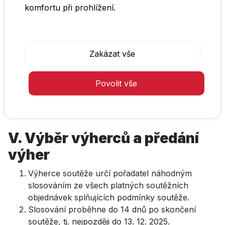
komfortu při prohlížení.
(např. pizza, burger apod.).
1.4. Do pole „Promokód“ v košíku zadá kód
Nastavení cookies
CHCIPS
.
1.5. Objednávku dokončí a odešle.
Zakázat vše
Tímto způsobem se soutěžící automaticky
zařazuje do slosování o výhry.
Povolit vše
Každý soutěžící se může soutěže zúčastnit
vícekrát, pokud provede více samostatných
objednávek splňujících výše uvedené podmínky.
V. Výběr výherců a předání
výher
Výherce soutěže určí pořadatel náhodným
slosováním ze všech platných soutěžních
objednávek splňujících podmínky soutěže.
Slosování proběhne do 14 dnů po skončení
soutěže, tj. nejpozději do 13. 12. 2025.