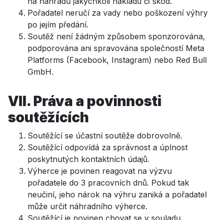
na náhradu jakýchkoli nákladů či škod.
Pořadatel neručí za vady nebo poškození výhry
po jejím předání.
Soutěž není žádným způsobem sponzorována,
podporována ani spravována společností Meta
Platforms (Facebook, Instagram) nebo Red Bull
GmbH.
VII. Práva a povinnosti
soutěžících
Soutěžící se účastní soutěže dobrovolně.
Soutěžící odpovídá za správnost a úplnost
poskytnutých kontaktních údajů.
Výherce je povinen reagovat na výzvu
pořadatele do 3 pracovních dnů. Pokud tak
neučiní, jeho nárok na výhru zaniká a pořadatel
může určit náhradního výherce.
Soutěžící je povinen chovat se v souladu